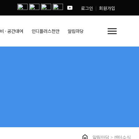
로그인
회원가입
menu
비 · 공간대여
인디플러스천안
알림마당
home
알림마당 > 센터소식