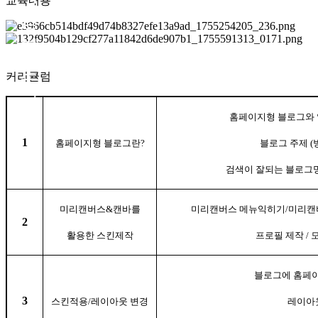
교육내용
형
블
로
커리큘럼
그
홈페이지형 블로그와 
제
1
홈페이지형 블로그란
?
블로그 주제
(
작
검색이 잘되는 블로그
미리캔버스
&
캔바를
미리캔버스 메뉴익히기
/
미리캔
2
활용한 스킨제작
프로필 제작
/
블로그에 홈페
3
스킨적용
/
레이아웃 변경
레이아