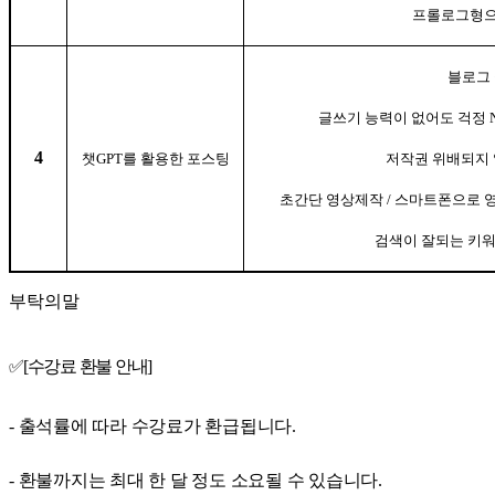
프롤로그형으
블로그
글쓰기 능력이 없어도 걱정
4
챗
GPT
를 활용한 포스팅
저작권 위배되지 
초간단 영상제작
/
스마트폰으로 
검색이 잘되는 키
부탁의말
✅
[수강료 환불 안내]
- 출석률에 따라
수강료가 환급
됩니다.
- 환불까지는
최대 한 달
정도 소요될 수 있습니다.