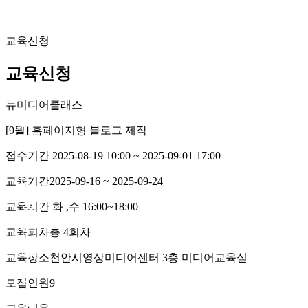
교육신청
교육신청
뉴미디어클래스
뉴
[9월] 홈페이지형 블로그 제작
미
디
접수기간
2025-08-19 10:00 ~ 2025-09-01 17:00
어
[9
교육기간
2025-09-16 ~ 2025-09-24
클
월]
래
교육시간
화 ,수 16:00~18:00
스
홈
교육회차
총 4회차
페
교육장소
천안시영상미디어센터 3층 미디어교육실
이
모집인원
9
지