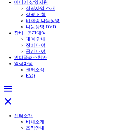
미디어 상영지원
상영사업 소개
상영 신청
비채랑 나눔상영
나눔상영 DVD
장비 · 공간대여
대여 안내
장비 대여
공간 대여
인디플러스천안
알림마당
센터소식
FAQ
menu
close
센터소개
비채소개
조직안내