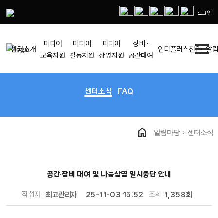
로그인
menu
미디어
미디어
미디어
장비 ·
센터소개
인디플러스천안
알
교육지원
활동지원
상영지원
공간대여
센터소식
FAQ
home
알림마당 > 센터소식
공간·장비 대여 및 나눔상영 일시중단 안내
작성자
조회
최고관리자
25-11-03 15:52
1,358회