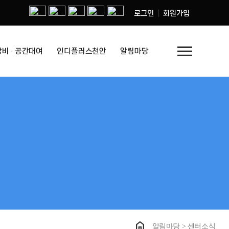
로그인
회원가입
menu
장비 · 공간대여
인디플러스천안
알림마당
home
알림마당 > 센터소식