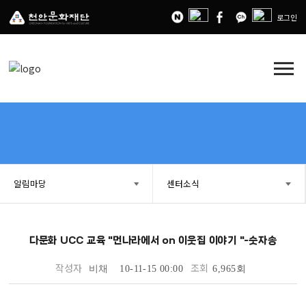
로그인
menu
알림마당
센터소식
다문화 UCC 교육 "먼나라에서 on 이웃집 이야기 "-숫자송
작성자
조회
비채
10-11-15 00:00
6,965회