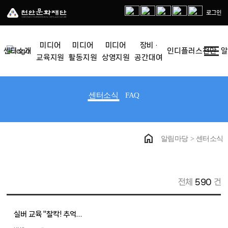
로그인
menu
미디어
미디어
미디어
장비 ·
센터소개
인디플러스천안
교육지원
활동지원
상영지원
공간대여
센터소식
FAQ
home
알림마당 > 센터소식
전체
590
건
실버 교육 "찰칵! 추억…