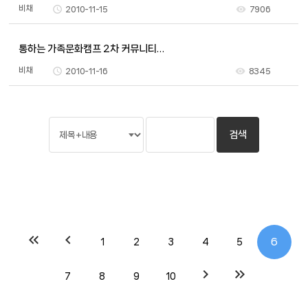
비채
2010-11-15
7906
통하는 가족문화캠프 2차 커뮤니티…
비채
2010-11-16
8345
keyboard_double_arrow_left
chevron_left
6
1
2
3
4
5
chevron_right
keyboard_double_arrow_right
7
8
9
10