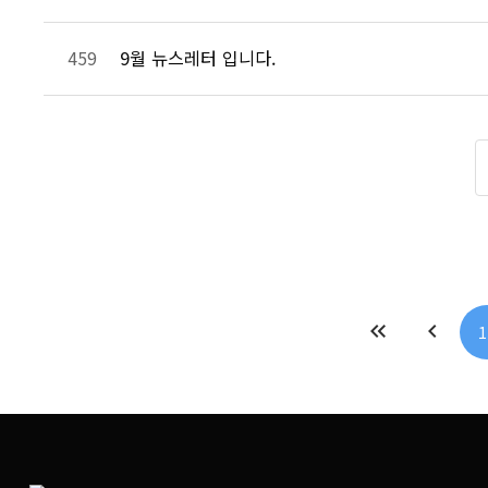
9월 뉴스레터 입니다.
459
keyboard_double_arrow_left
chevron_left
1