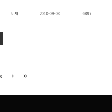
비채
2010-09-08
6897
chevron_right
keyboard_double_arrow_right
20