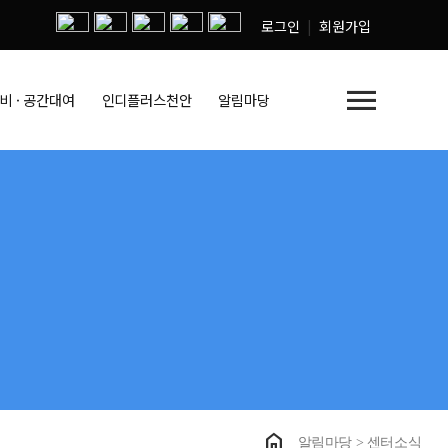
로그인
회원가입
menu
비 · 공간대여
인디플러스천안
알림마당
home
알림마당 > 센터소식